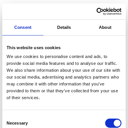
Behandlingsalternativ för
ögoninflammation
Consent
Details
About
Behandlingen av ögoninflammation beror på den
underliggande orsaken. Modern medicin erbjuder flera
This website uses cookies
effektiva behandlingsalternativ som kan lindra symtom
We use cookies to personalise content and ads, to
snabbt.
provide social media features and to analyse our traffic.
We also share information about your use of our site with
our social media, advertising and analytics partners who
Viral ögoninflammation
may combine it with other information that you’ve
provided to them or that they’ve collected from your use
Kallt omslag för lindring
of their services.
Tårersättning utan konservering
Läker oftast av sig själv
Consent
Necessary
Selection