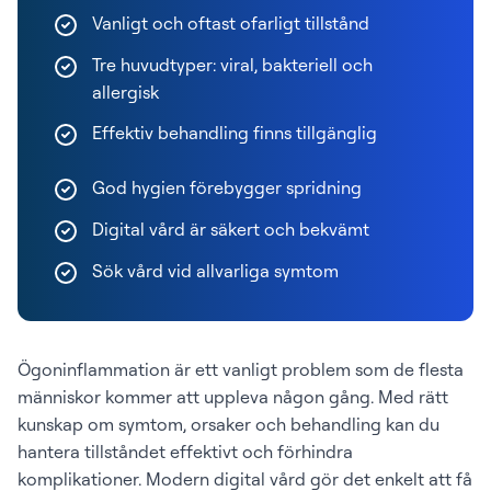
Vanligt och oftast ofarligt tillstånd
Tre huvudtyper: viral, bakteriell och
allergisk
Effektiv behandling finns tillgänglig
God hygien förebygger spridning
Digital vård är säkert och bekvämt
Sök vård vid allvarliga symtom
Ögoninflammation är ett vanligt problem som de flesta
människor kommer att uppleva någon gång. Med rätt
kunskap om symtom, orsaker och behandling kan du
hantera tillståndet effektivt och förhindra
komplikationer. Modern digital vård gör det enkelt att få