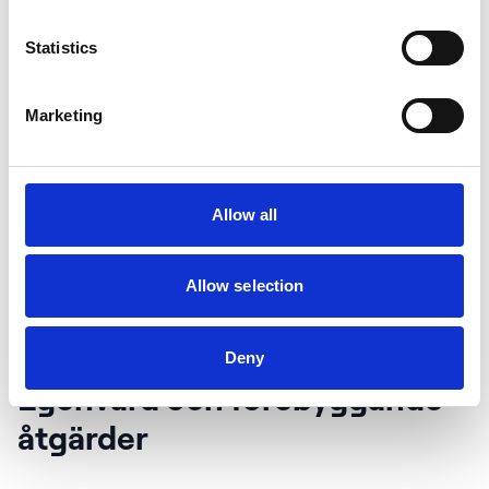
kirurgisk behandling vara nödvändig.
Statistics
Behöver du hjälp med rosacea?
Marketing
Få behandling online från legitimerade läkare.
Diskret och tryggt.
Allow all
Läs mer om behandling
Allow selection
Deny
Egenvård och förebyggande
åtgärder