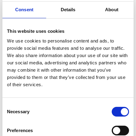
Ivermektinkräm:
Vid papulopustulös rosacea
Consent
Details
About
Systemisk behandling
This website uses cookies
We use cookies to personalise content and ads, to
Antibiotika:
Doxycyklin eller tetracyklin vid
provide social media features and to analyse our traffic.
svårare fall
We also share information about your use of our site with
Betablockerare:
Kan minska värmevallningar
our social media, advertising and analytics partners who
may combine it with other information that you’ve
Isotretinoin:
Vid svårbehandlad rosacea
provided to them or that they’ve collected from your use
of their services.
Specialistbehandlingar
Consent
Necessary
Selection
Vid vissa former av rosacea kan laserbehandling
eller IPL (intensivt pulserande ljus) vara aktuellt
för att minska synliga blodkärl. Vid rinofyma kan
Preferences