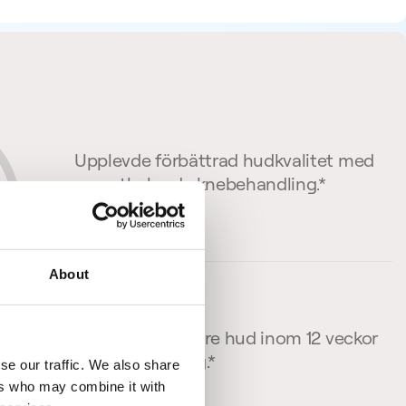
Upplevde förbättrad hudkvalitet med
receptbelagd aknebehandling.*
About
Fick synligt renare hud inom 12 veckor
med behandling.*
se our traffic. We also share
ers who may combine it with