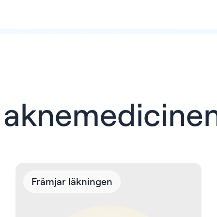
r aknemedicine
Främjar läkningen