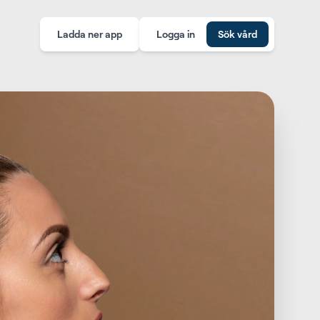
Ladda ner app
Logga in
Sök vård