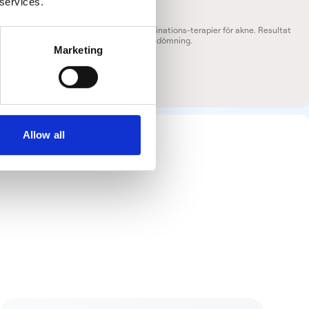
 services.
v topikala retinoidbehandlingar och kombinations-terapier för akne. Resultat
sultera legitimerad läkare för personlig bedömning.
Marketing
Allow all