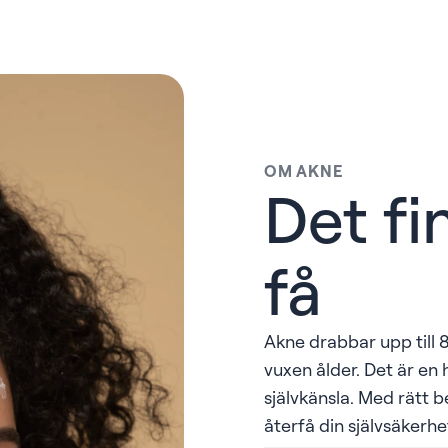
OM AKNE
Det fi
få
Akne drabbar upp till 8
vuxen ålder. Det är e
självkänsla. Med rätt 
återfå din självsäkerhe