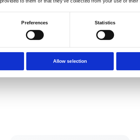
 provided to them or that they’ve collected from your use of their
*Källa: Dermatologiska studier a
kan variera mellan individer. Kon
Preferences
Statistics
Allow selection
l