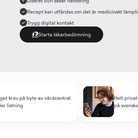
Diskret och säker hantering
Recept kan utfärdas om det är medicinskt lämpli
Trygg digital kontakt
Starta läkarbedömning
på byte av vårdcentral
Helt privat vård uta
g
på svenska sjukvård