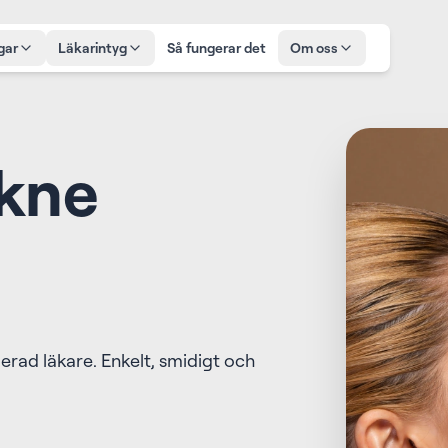
gar
Läkarintyg
Så fungerar det
Om oss
akne
erad läkare. Enkelt, smidigt och