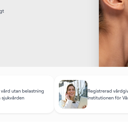
gt
n belastning
Registrerad vårdgivare hos
en
Institutionen för Vård och 